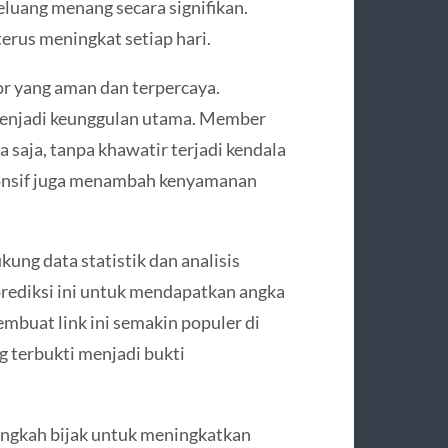
luang menang secara signifikan.
erus meningkat setiap hari.
or yang aman dan terpercaya.
enjadi keunggulan utama. Member
 saja, tanpa khawatir terjadi kendala
ponsif juga menambah kenyamanan
kung data statistik dan analisis
ediksi ini untuk mendapatkan angka
mbuat link ini semakin populer di
g terbukti menjadi bukti
angkah bijak untuk meningkatkan