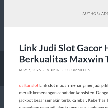
AUTHOR:
AD
Link Judi Slot Gacor 
Berkualitas Maxwin 
MAY 7, 2026
/
ADMIN
/
0 COMMENTS
daftar slot
Link slot mudah menang menjadi pili
meraih kemenangan cepat dan konsisten. Denga
jackpot besar semakin terbuka lebar. Keberhasil
permainan yang adil dan transparan, sehingga