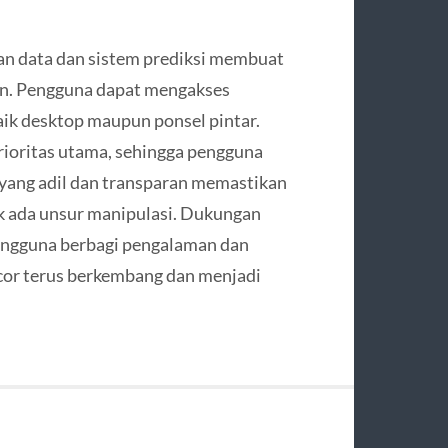
an data dan sistem prediksi membuat
gan. Pengguna dapat mengakses
baik desktop maupun ponsel pintar.
rioritas utama, sehingga pengguna
yang adil dan transparan memastikan
ak ada unsur manipulasi. Dukungan
engguna berbagi pengalaman dan
acor terus berkembang dan menjadi