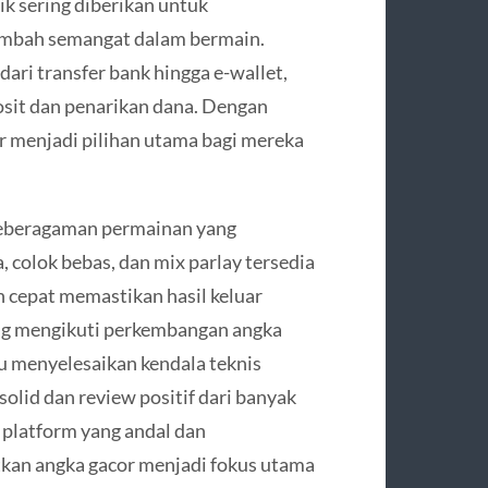
k sering diberikan untuk
mbah semangat dalam bermain.
ri transfer bank hingga e-wallet,
sit dan penarikan dana. Dengan
or menjadi pilihan utama bagi mereka
a keberagaman permainan yang
, colok bebas, dan mix parlay tersedia
n cepat memastikan hasil keluar
ung mengikuti perkembangan angka
u menyelesaikan kendala teknis
solid dan review positif dari banyak
i platform yang andal dan
an angka gacor menjadi fokus utama