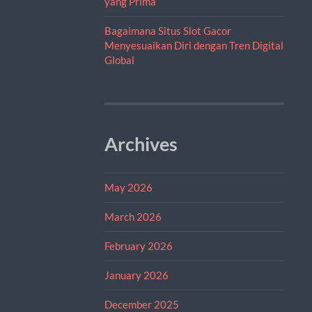
yang Prima
Bagaimana Situs Slot Gacor
Menyesuaikan Diri dengan Tren Digital
Global
Archives
May 2026
March 2026
February 2026
January 2026
December 2025