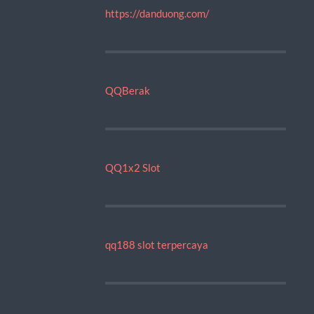
https://danduong.com/
QQBerak
QQ1x2 Slot
qq188 slot terpercaya